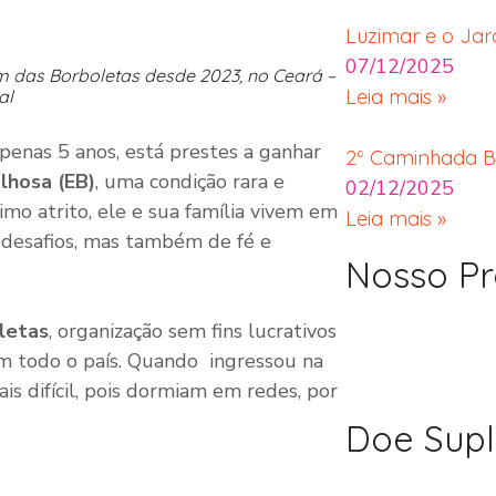
Luzimar e o Jar
07/12/2025
im das Borboletas desde 2023, no Ceará –
Leia mais »
al
apenas 5 anos, está prestes a ganhar
2ª Caminhada Be
lhosa (EB)
, uma condição rara e
02/12/2025
mo atrito, ele e sua família vivem em
Leia mais »
 desafios, mas também de fé e
Nosso Pr
letas
, organização sem fins lucrativos
 todo o país. Quando ingressou na
is difícil, pois dormiam em redes, por
Doe Sup