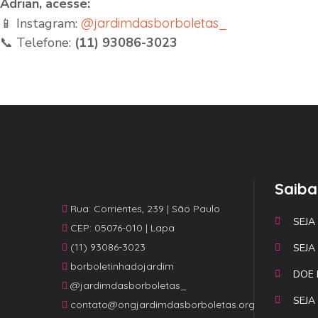
Adrian, acesse:
📱 Instagram:
@jardimdasborboletas_
📞 Telefone:
(11) 93086-3023
Saiba
Rua: Corrientes, 239 | São Paulo
SEJA
CEP: 05076-010 | Lapa
(11) 93086-3023
SEJA
borboletinhadojardim
DOE 
@jardimdasborboletas_
SEJA
contato@ongjardimdasborboletas.org