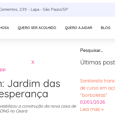
Corrientes, 239 - Lapa - São Paulo/SP
LHOSA
QUERO SER ACOLHIDO
QUERO AJUDAR
BLOG
Últimas pos
X
pp
n: Jardim das
Sanitarista tra
de curso em açã
 esperança
“borboletas”
02/01/2026
viabilizou a construção da nova casa de
Leia mais »
la ONG no Ceará