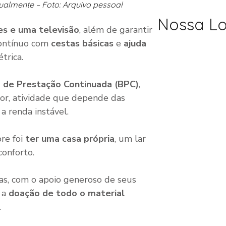
tualmente –
Foto: Arquivo pessoal
Nossa Lo
es e uma televisão
, além de garantir
contínuo com
cestas básicas
e
ajuda
trica.
o de Prestação Continuada (BPC)
,
dor, atividade que depende das
a renda instável.
pre foi
ter uma casa própria
, um lar
onforto.
as, com o apoio generoso de seus
: a
doação de todo o material
.