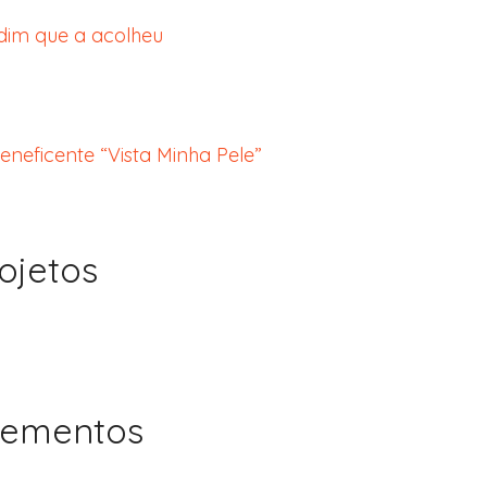
dim que a acolheu
neficente “Vista Minha Pele”
ojetos
lementos