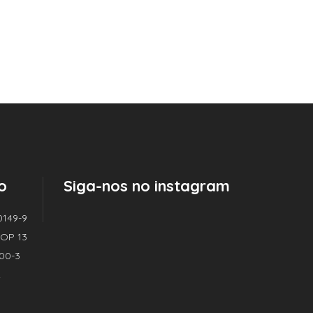
o
Siga-nos no instagram
0149-9
| OP 13
000-3
2