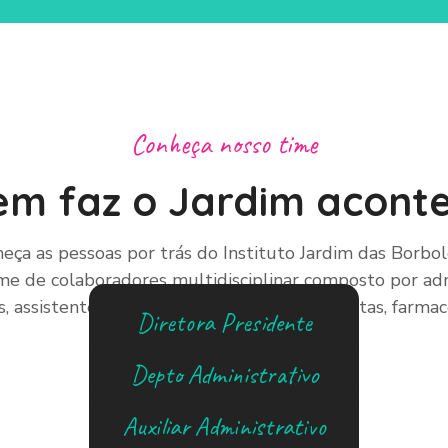
Conheça nosso time
m faz o Jardim acont
eça as pessoas por trás do Instituto Jardim das Borbol
e de colaboradores multidisciplinar composto por adm
, assistentes sociais, enfermeiros, nutricionistas, farm
Diretora Presidente
e artistas criativos.
Aline Teixeira
Depto Administrativo
Andréia Borges
Auxiliar Administrativo