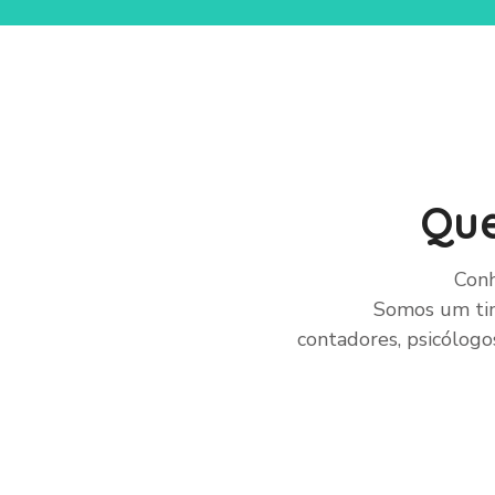
Que
Conh
Somos um tim
contadores, psicólogos