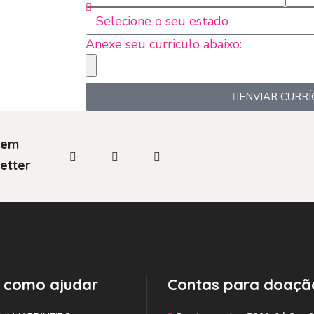
Anexe seu curriculo abaixo:
ENVIAR CURRÍ
 em
etter
 como ajudar
Contas para doaçã