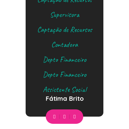
Gabriela Guimarães
Supervisora
Maria Carvalho
Captação de Recursos
Silvana Pinheiro
Contadora
Silvani Alves
Depto Financeiro
Vanuza Borges
Depto Financeiro
Vanuza Borges dos
Assistente Social
Santos
Fátima Brito