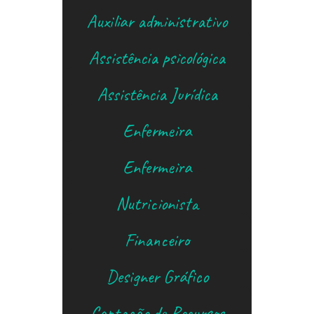
Danitchelly Nunes
Auxiliar administrativo
Kércia Frotas
Assistência psicológica
Laísla Silva
Assistência Jurídica
Drª. Lívia Tolentino
Enfermeira
Thaís Souza
Enfermeira
Carol Crispim
Nutricionista
Carol Dantas
Financeiro
Cleonice Silva
Designer Gráfico
Hosana
Captação de Recursos