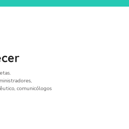
ecer
etas.
inistradores,
acêutico, comunicólogos