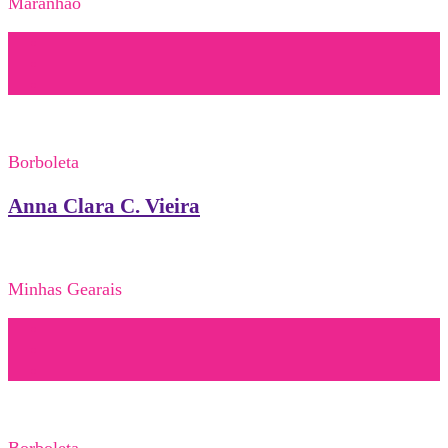
Maranhão
Borboleta
Anna Clara C. Vieira
Minhas Gearais
Borboleta