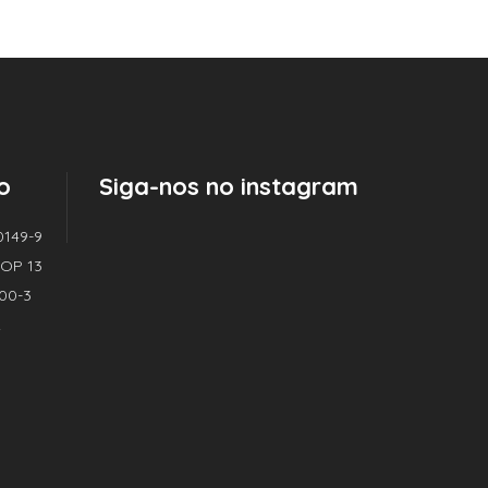
o
Siga-nos no instagram
0149-9
| OP 13
000-3
2