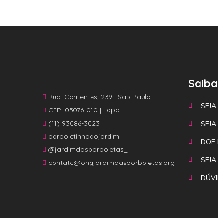
Saiba
Rua: Corrientes, 239 | São Paulo
SEJA
CEP: 05076-010 | Lapa
(11) 93086-3023
SEJA
borboletinhadojardim
DOE 
@jardimdasborboletas_
SEJA
contato@ongjardimdasborboletas.org
DÚVI