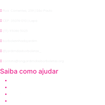
Rua: Corrientes, 239 | São Paulo
CEP: 05076-010 | Lapa
(11) 93086-3023
borboletinhadojardim
@jardimdasborboletas_
contato@ongjardimdasborboletas.org
Saiba como ajudar
SEJA UM JARDINEIRO
SEJA UM PADRINHO
DOE INSUMOS
SEJA UM VOLUNTÁRIO