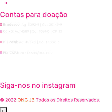
DÚVIDAS FREQUENTES
Contas para doação
Bradesco:
Ag: 3092-9 | Cc.: 20149-9
Caixa:
Ag: 4589 | Cc.: 9561-0 | OP 13
B. Brasil:
Ag: 4573-x | Cc.: 17.000-3
PIX CNPJ:
28.413.544/0001-02
Siga-nos no instagram
© 2022
ONG JB
Todos os Direitos Reservados.