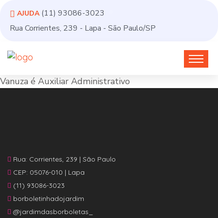
(11) 93086-3023
AJUDA
Rua Corrientes, 239 - Lapa - São Paulo/SP
Vanuza é Auxiliar Administrativo
Rua: Corrientes, 239 | São Paulo
CEP: 05076-010 | Lapa
(11) 93086-3023
borboletinhadojardim
@jardimdasborboletas_