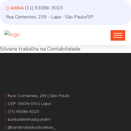
(11) 93086-3023
AJUDA
Rua Corrientes, 239 - Lapa - São Paulo/SP
Silvana trabalha na Contabilidade
Rua: Corrientes, 239 | São Paulo
CEP: 05076-010 | Lapa
(11) 93086-3023
borboletinhadojardim
@jardimdasborboletas_