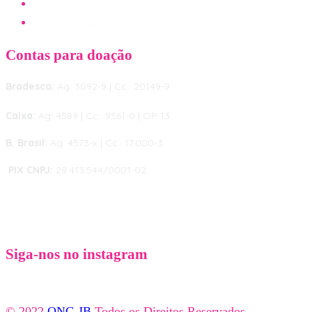
SEJA UM VOLUNTÁRIO
DÚVIDAS FREQUENTES
Contas para doação
Bradesco:
Ag: 3092-9 | Cc.: 20149-9
Caixa:
Ag: 4589 | Cc.: 9561-0 | OP 13
B. Brasil:
Ag: 4573-x | Cc.: 17.000-3
PIX CNPJ:
28.413.544/0001-02
Siga-nos no instagram
© 2022
ONG JB
Todos os Direitos Reservados.