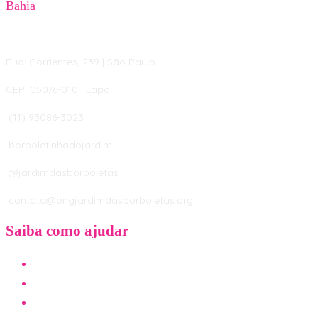
Bahia
Rua: Corrientes, 239 | São Paulo
CEP: 05076-010 | Lapa
(11) 93086-3023
borboletinhadojardim
@jardimdasborboletas_
contato@ongjardimdasborboletas.org
Saiba como ajudar
SEJA UM JARDINEIRO
SEJA UM PADRINHO
DOE INSUMOS