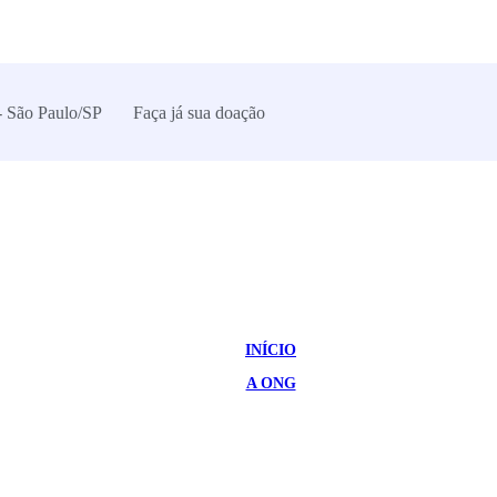
- São Paulo/SP
Faça já sua doação
INÍCIO
A ONG