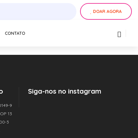
DOAR AGORA
CONTATO
o
Siga-nos no instagram
0149-9
| OP 13
000-3
2