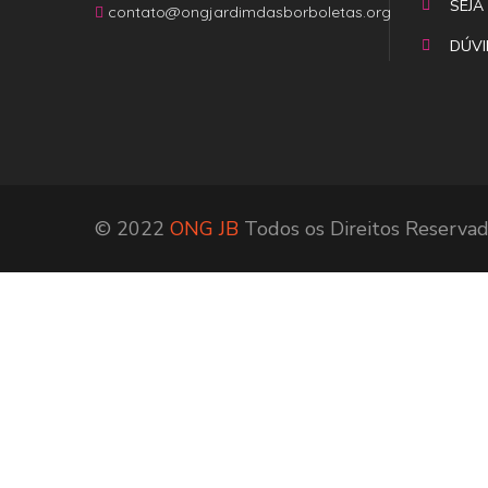
SEJA
contato@ongjardimdasborboletas.org
DÚVI
© 2022
ONG JB
Todos os Direitos Reservad