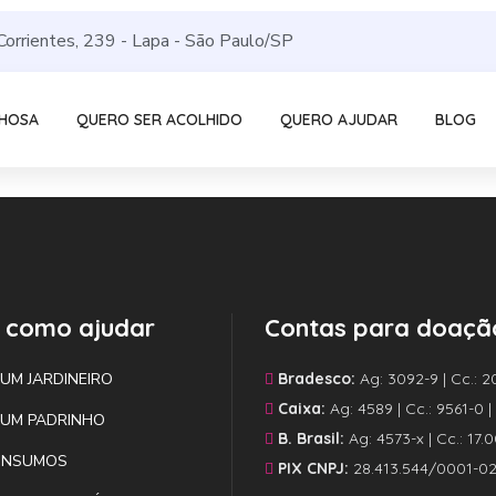
Corrientes, 239 - Lapa - São Paulo/SP
LHOSA
QUERO SER ACOLHIDO
QUERO AJUDAR
BLOG
 como ajudar
Contas para doaçã
 UM JARDINEIRO
Bradesco:
Ag: 3092-9 | Cc.: 2
Caixa:
Ag: 4589 | Cc.: 9561-0 
 UM PADRINHO
B. Brasil:
Ag: 4573-x | Cc.: 17.
INSUMOS
PIX CNPJ:
28.413.544/0001-0