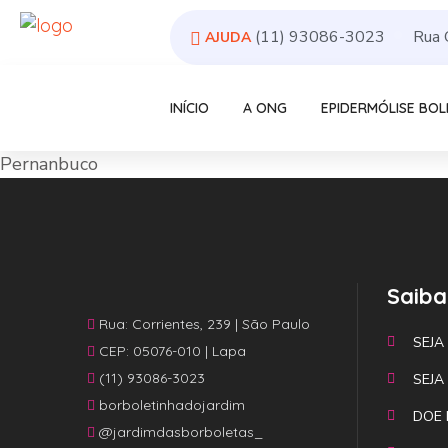
(11) 93086-3023
Rua 
AJUDA
INÍCIO
A ONG
EPIDERMÓLISE BO
Pernanbuco
Saiba
Rua: Corrientes, 239 | São Paulo
SEJA
CEP: 05076-010 | Lapa
(11) 93086-3023
SEJA
borboletinhadojardim
DOE 
@jardimdasborboletas_