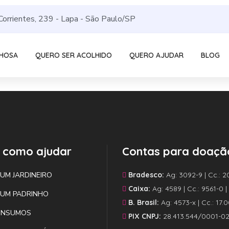
Corrientes, 239 - Lapa - São Paulo/SP
LHOSA
QUERO SER ACOLHIDO
QUERO AJUDAR
BLOG
 como ajudar
Contas para doaçã
 UM JARDINEIRO
Bradesco:
Ag: 3092-9 | Cc.: 2
Caixa:
Ag: 4589 | Cc.: 9561-0 
 UM PADRINHO
B. Brasil:
Ag: 4573-x | Cc.: 17.
INSUMOS
PIX CNPJ:
28.413.544/0001-0