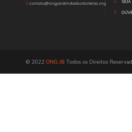
SEJA
contato@ongjardimdasborboletas.org
DÚVI
© 2022
ONG JB
Todos os Direitos Reservad