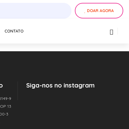
DOAR AGORA
CONTATO
o
Siga-nos no instagram
0149-9
| OP 13
000-3
2