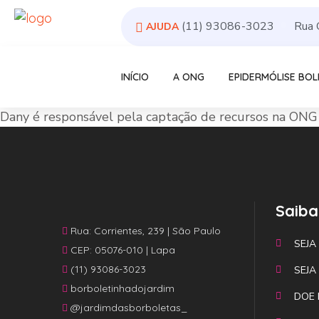
(11) 93086-3023
Rua 
AJUDA
INÍCIO
A ONG
EPIDERMÓLISE BO
Dany é responsável pela captação de recursos na ONG
Saiba
Rua: Corrientes, 239 | São Paulo
SEJA
CEP: 05076-010 | Lapa
(11) 93086-3023
SEJA
borboletinhadojardim
DOE 
@jardimdasborboletas_