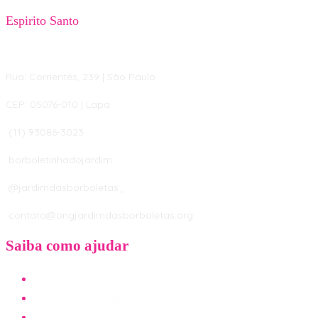
Espirito Santo
Rua: Corrientes, 239 | São Paulo
CEP: 05076-010 | Lapa
(11) 93086-3023
borboletinhadojardim
@jardimdasborboletas_
contato@ongjardimdasborboletas.org
Saiba como ajudar
SEJA UM JARDINEIRO
SEJA UM PADRINHO
DOE INSUMOS