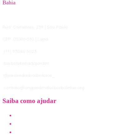
Bahia
Rua: Corrientes, 239 | São Paulo
CEP: 05076-010 | Lapa
(11) 93086-3023
borboletinhadojardim
@jardimdasborboletas_
contato@ongjardimdasborboletas.org
Saiba como ajudar
SEJA UM JARDINEIRO
SEJA UM PADRINHO
DOE INSUMOS