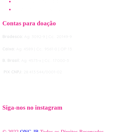
SEJA UM VOLUNTÁRIO
DÚVIDAS FREQUENTES
Contas para doação
Bradesco:
Ag: 3092-9 | Cc.: 20149-9
Caixa:
Ag: 4589 | Cc.: 9561-0 | OP 13
B. Brasil:
Ag: 4573-x | Cc.: 17.000-3
PIX CNPJ:
28.413.544/0001-02
Siga-nos no instagram
© 2022
ONG JB
Todos os Direitos Reservados.