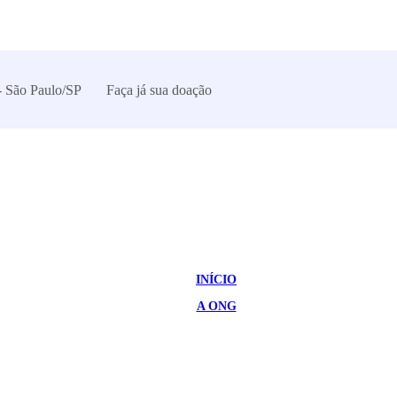
- São Paulo/SP
Faça já sua doação
INÍCIO
A ONG