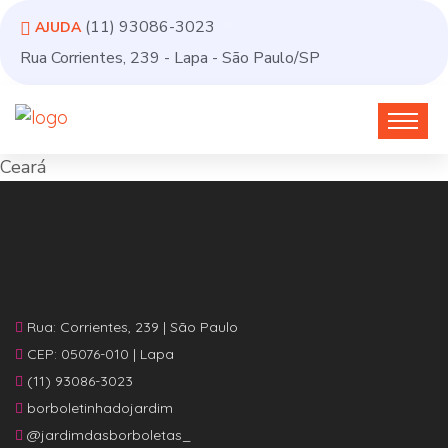
(11) 93086-3023
AJUDA
Rua Corrientes, 239 - Lapa - São Paulo/SP
Ceará
Rua: Corrientes, 239 | São Paulo
CEP: 05076-010 | Lapa
(11) 93086-3023
borboletinhadojardim
@jardimdasborboletas_