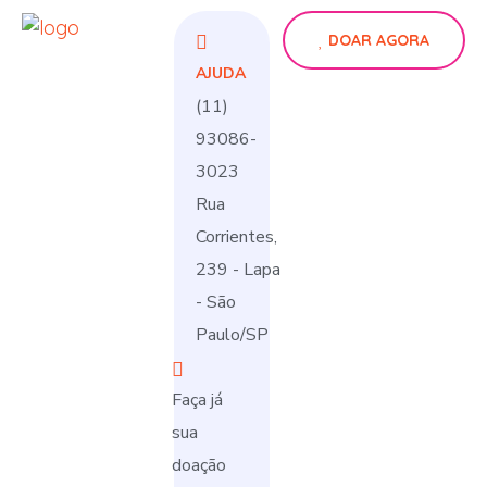
DOAR AGORA
AJUDA
(11)
93086-
3023
Rua
Corrientes,
239 - Lapa
- São
Paulo/SP
Faça já
sua
doação