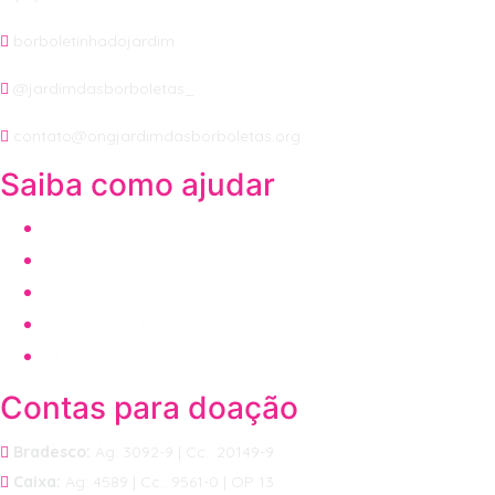
borboletinhadojardim
@jardimdasborboletas_
contato@ongjardimdasborboletas.org
Saiba como ajudar
SEJA UM JARDINEIRO
SEJA UM PADRINHO
DOE INSUMOS
SEJA UM VOLUNTÁRIO
DÚVIDAS FREQUENTES
Contas para doação
Bradesco:
Ag: 3092-9 | Cc.: 20149-9
Caixa:
Ag: 4589 | Cc.: 9561-0 | OP 13