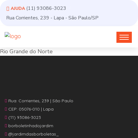
(11) 93086-3023
AJUDA
Rua Corrientes, 239 - Lapa - São Paulo/SP
Rio Grande do Norte
Rua: Corrientes, 239 | São Paulo
CEP: 05076-010 | Lapa
(11) 93086-3023
borboletinhadojardim
@jardimdasborboletas_