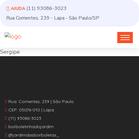
(11) 93086-3023
AJUDA
Rua Corrientes, 239 - Lapa - São Paulo/SP
Sergipe
Rua: Corrientes, 239 | São Paulo
CEP: 05076-010 | Lapa
(11) 93086-3023
borboletinhadojardim
@jardimdasborboletas_