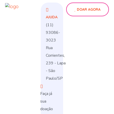
DOAR AGORA
AJUDA
(11)
93086-
3023
Rua
Corrientes,
239 - Lapa
- São
Paulo/SP
Faça já
sua
doação