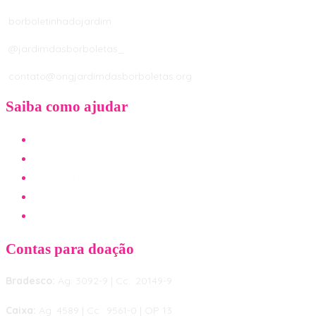
borboletinhadojardim
@jardimdasborboletas_
contato@ongjardimdasborboletas.org
Saiba como ajudar
SEJA UM JARDINEIRO
SEJA UM PADRINHO
DOE INSUMOS
SEJA UM VOLUNTÁRIO
DÚVIDAS FREQUENTES
Contas para doação
Bradesco:
Ag: 3092-9 | Cc.: 20149-9
Caixa:
Ag: 4589 | Cc.: 9561-0 | OP 13