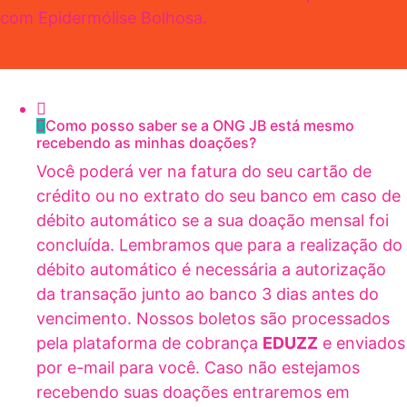
com Epidermólise Bolhosa.
fazer doação
Como posso saber se a ONG JB está mesmo
recebendo as minhas doações?
Você poderá ver na fatura do seu cartão de
crédito ou no extrato do seu banco em caso de
débito automático se a sua doação mensal foi
concluída. Lembramos que para a realização do
débito automático é necessária a autorização
da transação junto ao banco 3 dias antes do
vencimento. Nossos boletos são processados
pela plataforma de cobrança
EDUZZ
e enviados
por e-mail para você. Caso não estejamos
recebendo suas doações entraremos em